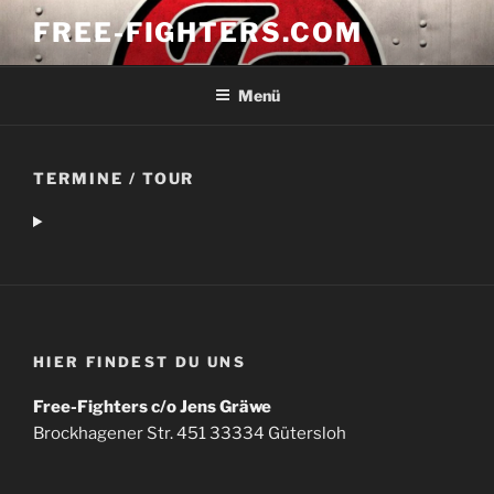
Zum
FREE-FIGHTERS.COM
Inhalt
springen
Menü
TERMINE / TOUR
HIER FINDEST DU UNS
Free-Fighters c/o Jens Gräwe
Brockhagener Str. 451 33334 Gütersloh